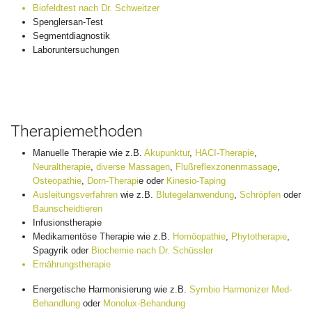
Biofeldtest nach Dr. Schweitzer
Spenglersan-Test
Segmentdiagnostik
Laboruntersuchungen
Therapiemethoden
Manuelle Therapie wie z.B.
Akupunktur
,
HACI-Therapie
,
Neuraltherapie
,
diverse Massagen
,
Flußreflexzonenmassage
,
Osteopathie
,
Dorn-Therapi
e
oder
Kinesio-Taping
Ausleitungsverfahren
wie z.B.
Blutegelanwendung
,
Schröpfen
oder
Baunscheidtieren
Infusionstherapie
Medikamentöse Therapie wie z.B.
Homöopathie
,
Phytotherapie
,
Spagyrik oder
Biochemie nach Dr. Schüssler
Ernährungstherapie
Energetische Harmonisierung wie z.B.
Symbio Harmonizer Med-
Behandlung
oder
Monolux-Behandung